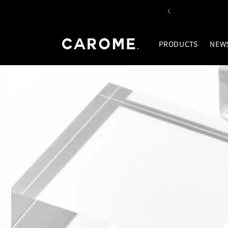
コンテ
ンツに
0日(金)19時～より再販売
進む
PRODUCTS
NEW