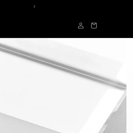
アクセサリー全商
ロ
カ
グ
ー
イ
ト
ン