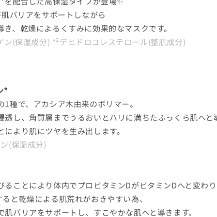
*¹を配合した高保湿タイプが登場✨
²が肌バリアをサポートしながら
導き、乾燥によるくすみに効果的なマスクです。
ゲン(保湿成分)
*²デヒドロコレステロール(整肌成分)
ン*
の1種で、アカシア木由来のポリマー。
浸透し、角質層までうるおいとハリに満ちたふっくら肌へと
とにより肌にツヤを生み出します。
ン(保湿成分)
びることにより体内でプロビタミンDがビタミンDへと変わり
すると乾燥による肌荒れがおきやすい為、
で肌バリアをサポートし、すこやかな肌へと導きます。